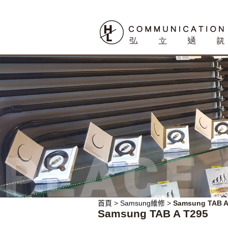
首頁
>
Samsung維修
>
Samsung TAB A
Samsung TAB A T295