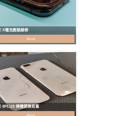
NE X電池膨脹維修
More
NE 8PLUS 摔機更換背蓋
More