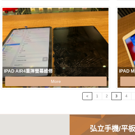
IPAD AIR4重摔螢幕維修
IPAD 
More
1
2
3
4
弘立手機/平