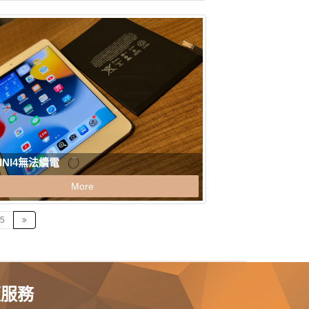
MINI4無法續電
More
5
板服務