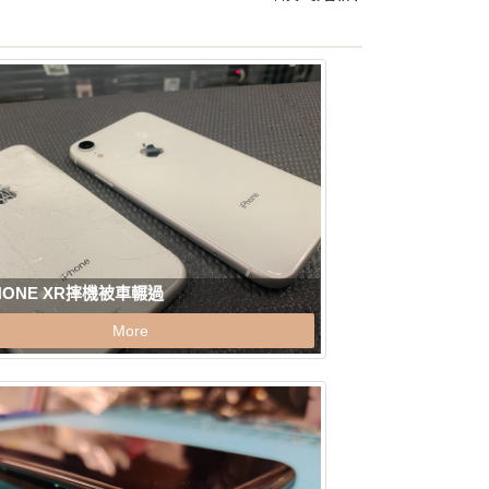
HONE XR摔機被車輾過
More