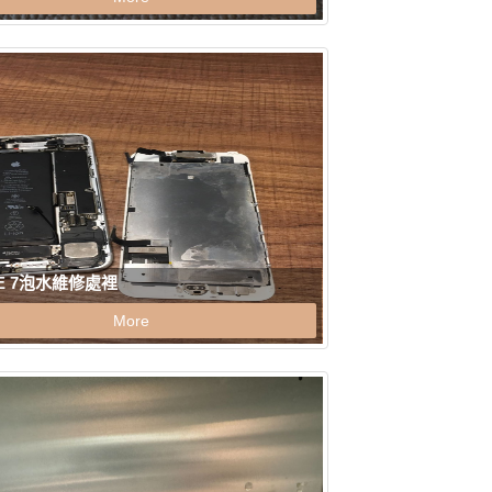
NE 7泡水維修處裡
More