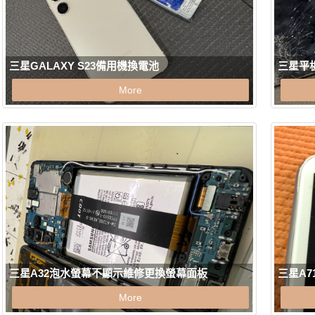
三星GALAXY S23備用機換電池
三星平板
More
三星A32泡水螢幕不顯示維修更換螢幕面板
三星A
More