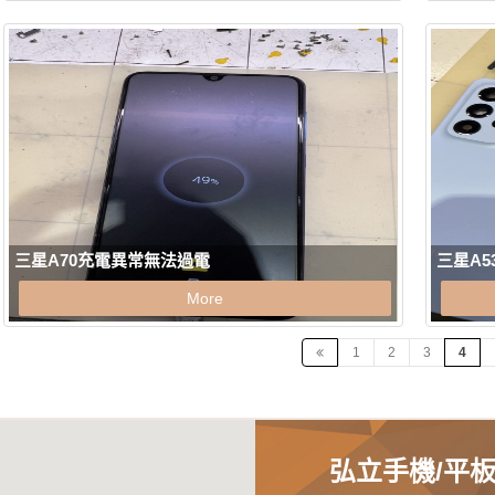
三星A70充電異常無法過電
三星A
More
1
2
3
4
弘立手機/平