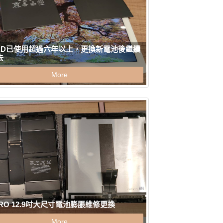
PAD已使用超過六年以上，更換新電池後繼續
去
More
 PRO 12.9吋大尺寸電池膨脹維修更換
More