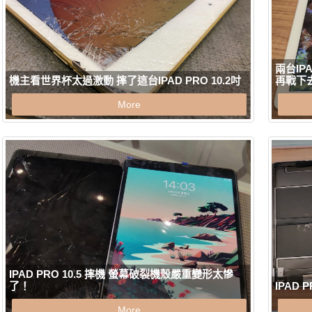
兩台I
機主看世界杯太過激動 摔了這台IPAD PRO 10.2吋
再戰下
More
IPAD PRO 10.5 摔機 螢幕破裂機殼嚴重變形太慘
了！
IPAD
More