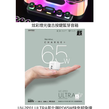
炫彩燈光復古按鍵藍芽音箱
UV-2P01 ULTRA氮化鎵PD65W快充超急速