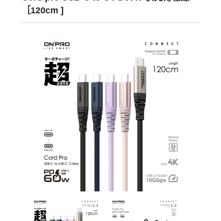
［120cm ]